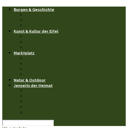
Burgen & Geschichte
Burgen & Schlösser
Historische Orte & Bauwerke
Sagen & Legenden
Kunst & Kultur der Eifel
Museen & Ausstellungen
Events & Feste
Künstler & Handwerk
Marktplatz
Leseecke
Heimathaben Schätze
Restaurants & Cafés
Einkaufen in der Eifel
Natur & Outdoor
Jenseits der Heimat
Sehenswertes
Burgen & Schlösser fernab
Natur & Landschaften anderswo
Kultur & Veranstaltungen
Wissenswerkstatt