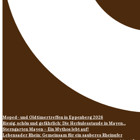
Moped- und Oldtimertreffen in Eppenberg 2026
Riesig, schön und gefährlich: Die Herkulesstaude in Mayen...
Sterngarten Mayen – Ein Mythos lebt auf!
Lebensader Rhein: Gemeinsam für ein sauberes Rheinufer