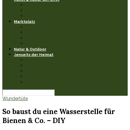
Museen & Ausstellungen
Events & Feste
Künstler & Handwerk
Marktplatz
Leseecke
Heimathaben Schätze
Restaurants & Cafés
Einkaufen in der Eifel
Natur & Outdoor
Jenseits der Heimat
Sehenswertes
Burgen & Schlösser fernab
Natur & Landschaften anderswo
Kultur & Veranstaltungen
Wissenswerkstatt
Wundertüte
So baust du eine Wasserstelle für
Bienen & Co. – DIY