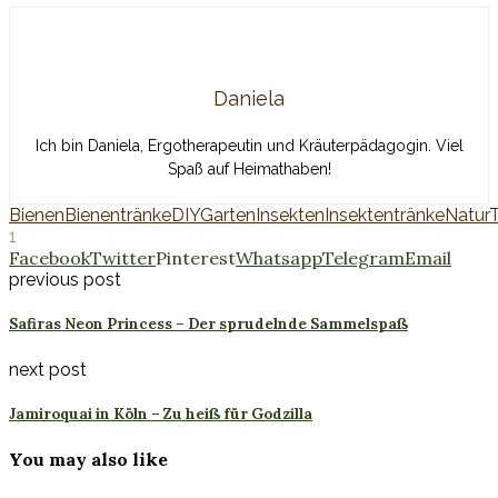
Daniela
Ich bin Daniela, Ergotherapeutin und Kräuterpädagogin. Viel
Spaß auf Heimathaben!
Bienen
Bienentränke
DIY
Garten
Insekten
Insektentränke
Natur
T
1
Facebook
Twitter
Pinterest
Whatsapp
Telegram
Email
previous post
Safiras Neon Princess – Der sprudelnde Sammelspaß
next post
Jamiroquai in Köln – Zu heiß für Godzilla
You may also like