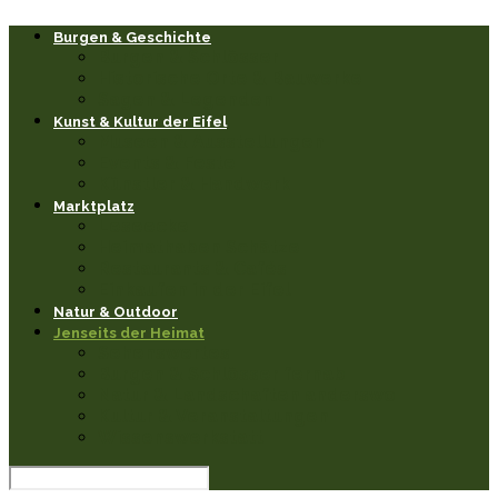
Burgen & Geschichte
Burgen & Schlösser
Historische Orte & Bauwerke
Sagen & Legenden
Kunst & Kultur der Eifel
Museen & Ausstellungen
Events & Feste
Künstler & Handwerk
Marktplatz
Leseecke
Heimathaben Schätze
Restaurants & Cafés
Einkaufen in der Eifel
Natur & Outdoor
Jenseits der Heimat
Sehenswertes
Burgen & Schlösser fernab
Natur & Landschaften anderswo
Kultur & Veranstaltungen
Wissenswerkstatt