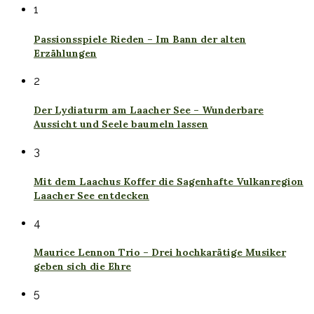
1
Passionsspiele Rieden – Im Bann der alten
Erzählungen
2
Der Lydiaturm am Laacher See – Wunderbare
Aussicht und Seele baumeln lassen
3
Mit dem Laachus Koffer die Sagenhafte Vulkanregion
Laacher See entdecken
4
Maurice Lennon Trio – Drei hochkarätige Musiker
geben sich die Ehre
5