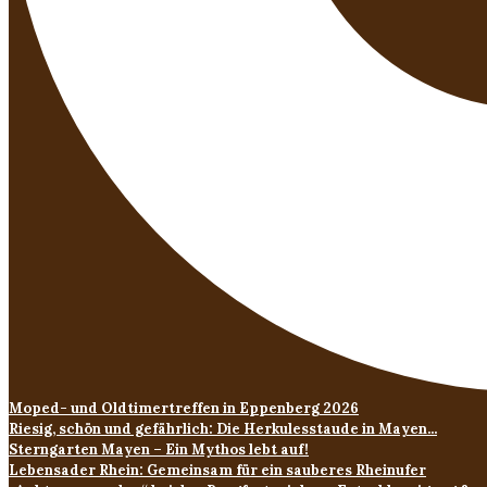
Moped- und Oldtimertreffen in Eppenberg 2026
Riesig, schön und gefährlich: Die Herkulesstaude in Mayen...
Sterngarten Mayen – Ein Mythos lebt auf!
Lebensader Rhein: Gemeinsam für ein sauberes Rheinufer