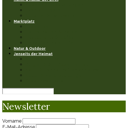
Museen & Ausstellungen
Events & Feste
Künstler & Handwerk
Marktplatz
Leseecke
Heimathaben Schätze
Restaurants & Cafés
Einkaufen in der Eifel
Natur & Outdoor
Jenseits der Heimat
Sehenswertes
Burgen & Schlösser fernab
Natur & Landschaften anderswo
Kultur & Veranstaltungen
Wissenswerkstatt
Newsletter
Vorname
E-Mail-Adresse