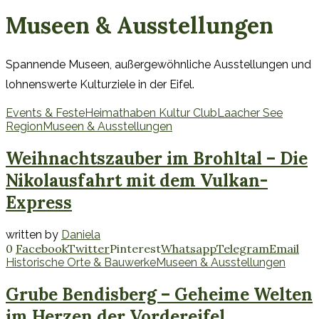
Museen & Ausstellungen
Spannende Museen, außergewöhnliche Ausstellungen und
lohnenswerte Kulturziele in der Eifel.
Events & Feste
Heimathaben Kultur Club
Laacher See
Region
Museen & Ausstellungen
Weihnachtszauber im Brohltal – Die
Nikolausfahrt mit dem Vulkan-
Express
written by
Daniela
0
Facebook
Twitter
Pinterest
Whatsapp
Telegram
Email
Historische Orte & Bauwerke
Museen & Ausstellungen
Grube Bendisberg – Geheime Welten
im Herzen der Vordereifel