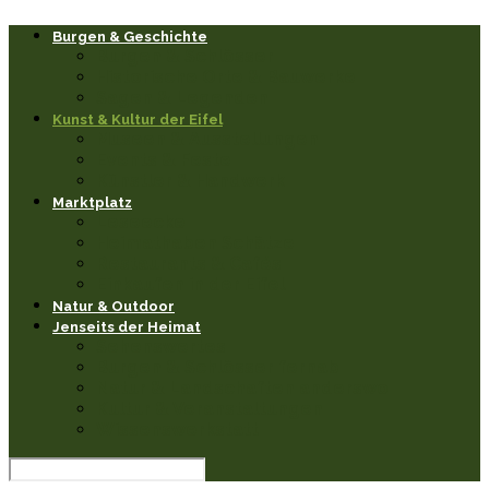
Burgen & Geschichte
Burgen & Schlösser
Historische Orte & Bauwerke
Sagen & Legenden
Kunst & Kultur der Eifel
Museen & Ausstellungen
Events & Feste
Künstler & Handwerk
Marktplatz
Leseecke
Heimathaben Schätze
Restaurants & Cafés
Einkaufen in der Eifel
Natur & Outdoor
Jenseits der Heimat
Sehenswertes
Burgen & Schlösser fernab
Natur & Landschaften anderswo
Kultur & Veranstaltungen
Wissenswerkstatt