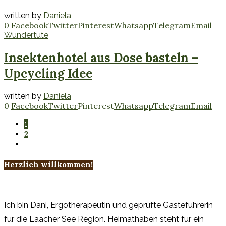
written by
Daniela
0
Facebook
Twitter
Pinterest
Whatsapp
Telegram
Email
Wundertüte
Insektenhotel aus Dose basteln –
Upcycling Idee
written by
Daniela
0
Facebook
Twitter
Pinterest
Whatsapp
Telegram
Email
1
2
Herzlich willkommen!
Ich bin Dani, Ergotherapeutin und geprüfte Gästeführerin
für die Laacher See Region. Heimathaben steht für ein