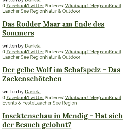
0
Facebook
Twitter
Pinterest
Whatsapp
Telegram
Email
Laacher See Region
Natur & Outdoor
Das Rodder Maar am Ende des
Sommers
written by
Daniela
0
Facebook
Twitter
Pinterest
Whatsapp
Telegram
Email
Laacher See Region
Natur & Outdoor
Der gelbe Wolf im Schafspelz – Das
Zackenschötchen
written by
Daniela
0
Facebook
Twitter
Pinterest
Whatsapp
Telegram
Email
Events & Feste
Laacher See Region
Insektenschau in Mendig – Hat sich
der Besuch gelohnt?