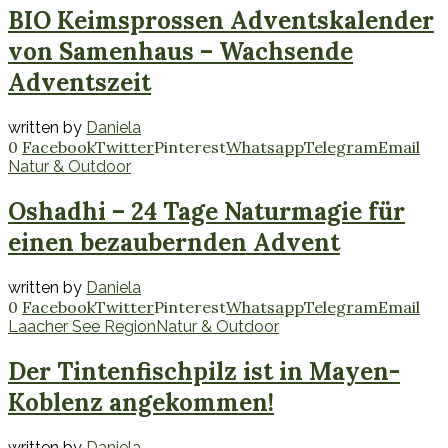
BIO Keimsprossen Adventskalender
von Samenhaus – Wachsende
Adventszeit
written by
Daniela
0
Facebook
Twitter
Pinterest
Whatsapp
Telegram
Email
Natur & Outdoor
Oshadhi – 24 Tage Naturmagie für
einen bezaubernden Advent
written by
Daniela
0
Facebook
Twitter
Pinterest
Whatsapp
Telegram
Email
Laacher See Region
Natur & Outdoor
Der Tintenfischpilz ist in Mayen-
Koblenz angekommen!
written by
Daniela