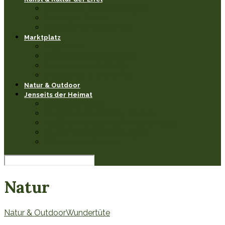
Museen & Ausstellungen
Events & Feste
Künstler & Handwerk
Marktplatz
Leseecke
Heimathaben Schätze
Restaurants & Cafés
Einkaufen in der Eifel
Natur & Outdoor
Jenseits der Heimat
Sehenswertes
Burgen & Schlösser fernab
Natur & Landschaften anderswo
Kultur & Veranstaltungen
Wissenswerkstatt
Natur
Natur & Outdoor
Wundertüte