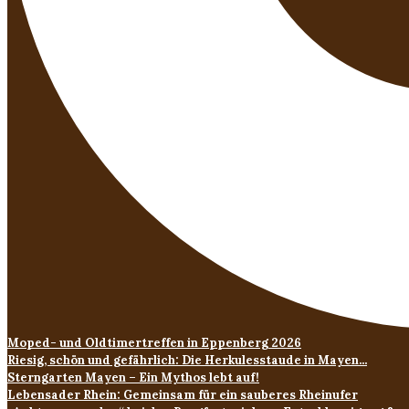
Moped- und Oldtimertreffen in Eppenberg 2026
Riesig, schön und gefährlich: Die Herkulesstaude in Mayen...
Sterngarten Mayen – Ein Mythos lebt auf!
Lebensader Rhein: Gemeinsam für ein sauberes Rheinufer