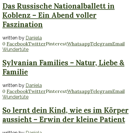
Das Russische Nationalballett in
Koblenz – Ein Abend voller
Faszination
written by
Daniela
0
Facebook
Twitter
Pinterest
Whatsapp
Telegram
Email
Wundertüte
Sylvanian Families – Natur, Liebe &
Familie
written by
Daniela
0
Facebook
Twitter
Pinterest
Whatsapp
Telegram
Email
Wundertüte
So lernt dein Kind, wie es im Körper
aussieht – Erwin der kleine Patient
written by
Daniela