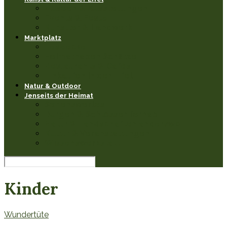
Museen & Ausstellungen
Events & Feste
Künstler & Handwerk
Marktplatz
Leseecke
Heimathaben Schätze
Restaurants & Cafés
Einkaufen in der Eifel
Natur & Outdoor
Jenseits der Heimat
Sehenswertes
Burgen & Schlösser fernab
Natur & Landschaften anderswo
Kultur & Veranstaltungen
Wissenswerkstatt
Kinder
Wundertüte