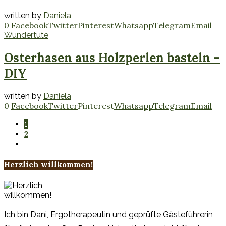
written by
Daniela
0
Facebook
Twitter
Pinterest
Whatsapp
Telegram
Email
Wundertüte
Osterhasen aus Holzperlen basteln –
DIY
written by
Daniela
0
Facebook
Twitter
Pinterest
Whatsapp
Telegram
Email
1
2
Herzlich willkommen!
Ich bin Dani, Ergotherapeutin und geprüfte Gästeführerin