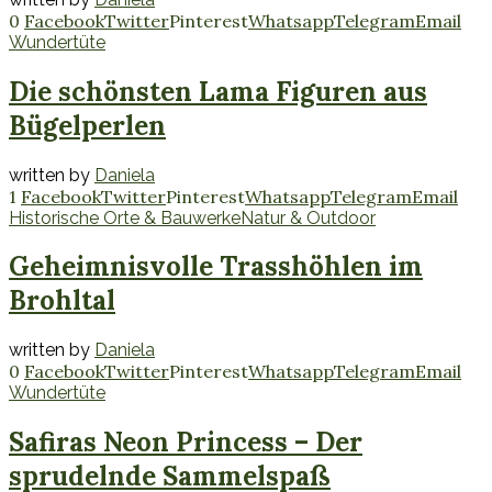
0
Facebook
Twitter
Pinterest
Whatsapp
Telegram
Email
Wundertüte
Die schönsten Lama Figuren aus
Bügelperlen
written by
Daniela
1
Facebook
Twitter
Pinterest
Whatsapp
Telegram
Email
Historische Orte & Bauwerke
Natur & Outdoor
Geheimnisvolle Trasshöhlen im
Brohltal
written by
Daniela
0
Facebook
Twitter
Pinterest
Whatsapp
Telegram
Email
Wundertüte
Safiras Neon Princess – Der
sprudelnde Sammelspaß