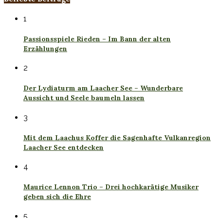
1
Passionsspiele Rieden – Im Bann der alten
Erzählungen
2
Der Lydiaturm am Laacher See – Wunderbare
Aussicht und Seele baumeln lassen
3
Mit dem Laachus Koffer die Sagenhafte Vulkanregion
Laacher See entdecken
4
Maurice Lennon Trio – Drei hochkarätige Musiker
geben sich die Ehre
5