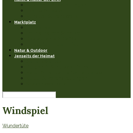
Museen & Ausstellungen
Events & Feste
Künstler & Handwerk
Marktplatz
Leseecke
Heimathaben Schätze
Restaurants & Cafés
Einkaufen in der Eifel
Natur & Outdoor
Jenseits der Heimat
Sehenswertes
Burgen & Schlösser fernab
Natur & Landschaften anderswo
Kultur & Veranstaltungen
Wissenswerkstatt
Windspiel
Wundertüte