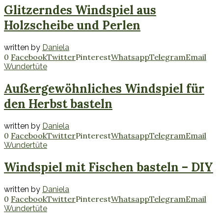
Glitzerndes Windspiel aus
Holzscheibe und Perlen
written by
Daniela
0
Facebook
Twitter
Pinterest
Whatsapp
Telegram
Email
Wundertüte
Außergewöhnliches Windspiel für
den Herbst basteln
written by
Daniela
0
Facebook
Twitter
Pinterest
Whatsapp
Telegram
Email
Wundertüte
Windspiel mit Fischen basteln – DIY
written by
Daniela
0
Facebook
Twitter
Pinterest
Whatsapp
Telegram
Email
Wundertüte