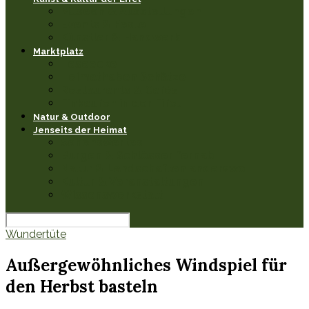
Museen & Ausstellungen
Events & Feste
Künstler & Handwerk
Marktplatz
Leseecke
Heimathaben Schätze
Restaurants & Cafés
Einkaufen in der Eifel
Natur & Outdoor
Jenseits der Heimat
Sehenswertes
Burgen & Schlösser fernab
Natur & Landschaften anderswo
Kultur & Veranstaltungen
Wissenswerkstatt
Wundertüte
Außergewöhnliches Windspiel für
den Herbst basteln