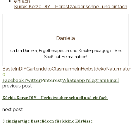
Kürbis Kerze DIY – Herbstzauber schnell und einfach
Daniela
Ich bin Daniela, Ergotherapeutin und Kräuterpädagogin. Viel
Spaß auf Heimathaben!
Basteln
DIY
Gartendeko
Glasmurmeln
Herbstdeko
Naturmateri
0
Facebook
Twitter
Pinterest
Whatsapp
Telegram
Email
previous post
Kürbis Kerze DIY – Herbstzauber schnell und einfach
next post
3 einzigartige Bastelideen für kleine Kürbisse