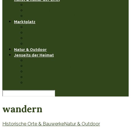
Museen & Ausstellungen
Events & Feste
Künstler & Handwerk
Marktplatz
Leseecke
Heimathaben Schätze
Restaurants & Cafés
Einkaufen in der Eifel
Natur & Outdoor
Jenseits der Heimat
Sehenswertes
Burgen & Schlösser fernab
Natur & Landschaften anderswo
Kultur & Veranstaltungen
Wissenswerkstatt
wandern
Historische Orte & Bauwerke
Natur & Outdoor