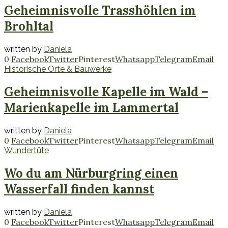
Geheimnisvolle Trasshöhlen im
Brohltal
written by
Daniela
0
Facebook
Twitter
Pinterest
Whatsapp
Telegram
Email
Historische Orte & Bauwerke
Geheimnisvolle Kapelle im Wald –
Marienkapelle im Lammertal
written by
Daniela
0
Facebook
Twitter
Pinterest
Whatsapp
Telegram
Email
Wundertüte
Wo du am Nürburgring einen
Wasserfall finden kannst
written by
Daniela
0
Facebook
Twitter
Pinterest
Whatsapp
Telegram
Email