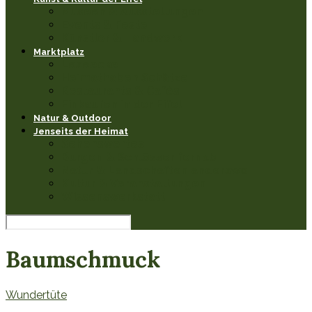
Museen & Ausstellungen
Events & Feste
Künstler & Handwerk
Marktplatz
Leseecke
Heimathaben Schätze
Restaurants & Cafés
Einkaufen in der Eifel
Natur & Outdoor
Jenseits der Heimat
Sehenswertes
Burgen & Schlösser fernab
Natur & Landschaften anderswo
Kultur & Veranstaltungen
Wissenswerkstatt
Baumschmuck
Wundertüte