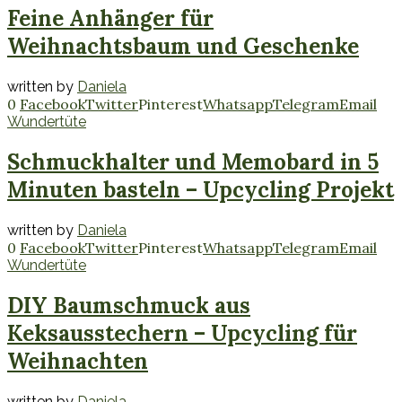
Feine Anhänger für
Weihnachtsbaum und Geschenke
written by
Daniela
0
Facebook
Twitter
Pinterest
Whatsapp
Telegram
Email
Wundertüte
Schmuckhalter und Memobard in 5
Minuten basteln – Upcycling Projekt
written by
Daniela
0
Facebook
Twitter
Pinterest
Whatsapp
Telegram
Email
Wundertüte
DIY Baumschmuck aus
Keksausstechern – Upcycling für
Weihnachten
written by
Daniela