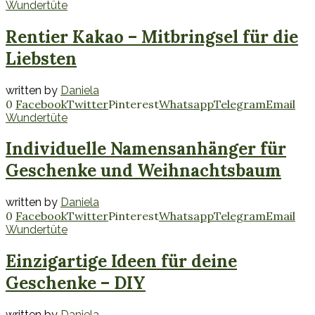
Wundertüte
Rentier Kakao – Mitbringsel für die
Liebsten
written by
Daniela
0
Facebook
Twitter
Pinterest
Whatsapp
Telegram
Email
Wundertüte
Individuelle Namensanhänger für
Geschenke und Weihnachtsbaum
written by
Daniela
0
Facebook
Twitter
Pinterest
Whatsapp
Telegram
Email
Wundertüte
Einzigartige Ideen für deine
Geschenke – DIY
written by
Daniela