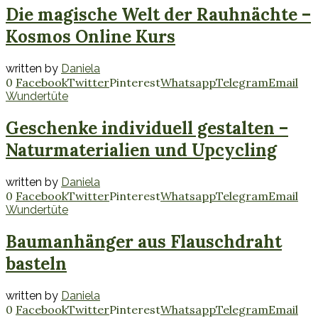
Die magische Welt der Rauhnächte –
Kosmos Online Kurs
written by
Daniela
0
Facebook
Twitter
Pinterest
Whatsapp
Telegram
Email
Wundertüte
Geschenke individuell gestalten –
Naturmaterialien und Upcycling
written by
Daniela
0
Facebook
Twitter
Pinterest
Whatsapp
Telegram
Email
Wundertüte
Baumanhänger aus Flauschdraht
basteln
written by
Daniela
0
Facebook
Twitter
Pinterest
Whatsapp
Telegram
Email