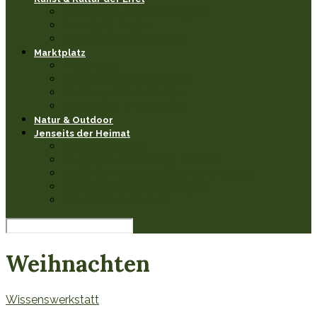
Museen & Ausstellungen
Events & Feste
Künstler & Handwerk
Marktplatz
Leseecke
Heimathaben Schätze
Restaurants & Cafés
Einkaufen in der Eifel
Natur & Outdoor
Jenseits der Heimat
Sehenswertes
Burgen & Schlösser fernab
Natur & Landschaften anderswo
Kultur & Veranstaltungen
Wissenswerkstatt
Weihnachten
Wissenswerkstatt