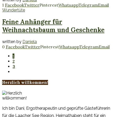
1
Facebook
Twitter
Pinterest
Whatsapp
Telegram
Email
Wundertüte
Feine Anhänger für
Weihnachtsbaum und Geschenke
written by
Daniela
0
Facebook
Twitter
Pinterest
Whatsapp
Telegram
Email
1
2
3
Herzlich willkommen!
Ich bin Dani, Ergotherapeutin und geprüfte Gästeführerin
für die Laacher See Region. Heimathaben steht für ein