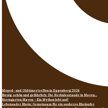
Moped- und Oldtimertreffen in Eppenberg 2026
Riesig, schön und gefährlich: Die Herkulesstaude in Mayen...
Sterngarten Mayen – Ein Mythos lebt auf!
Lebensader Rhein: Gemeinsam für ein sauberes Rheinufer