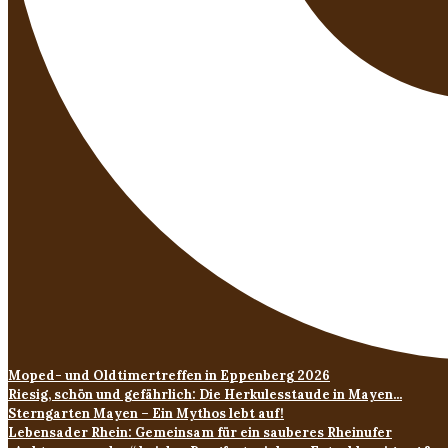
Moped- und Oldtimertreffen in Eppenberg 2026
Riesig, schön und gefährlich: Die Herkulesstaude in Mayen...
Sterngarten Mayen – Ein Mythos lebt auf!
Lebensader Rhein: Gemeinsam für ein sauberes Rheinufer