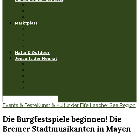
Museen & Ausstellungen
Events & Feste
Künstler & Handwerk
Marktplatz
Leseecke
Heimathaben Schätze
Restaurants & Cafés
Einkaufen in der Eifel
Natur & Outdoor
Jenseits der Heimat
Sehenswertes
Burgen & Schlösser fernab
Natur & Landschaften anderswo
Kultur & Veranstaltungen
Wissenswerkstatt
Events & Feste
Kunst & Kultur der Eifel
Laacher See Region
Die Burgfestspiele beginnen! Die
Bremer Stadtmusikanten in Mayen