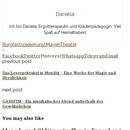
Daniela
Ich bin Daniela, Ergotherapeutin und Kräuterpädagogin. Viel
Spaß auf Heimathaben!
Burgfestspiele
Kunst
Mayen
Theater
0
Facebook
Twitter
Pinterest
Whatsapp
Telegram
Email
previous post
Das Lesespektakel in Mendig – Eine Woche der Magie und
Herzlichkeit
next post
GANIFIM – Ein musikalischer Abend außerhalb des
Gewöhnlichen
You may also like