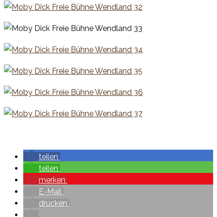
teilen
teilen
merken
E-Mail
drucken