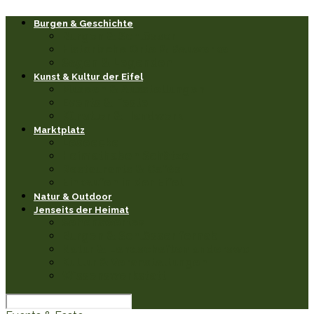
Burgen & Geschichte
Burgen & Schlösser
Historische Orte & Bauwerke
Sagen & Legenden
Kunst & Kultur der Eifel
Museen & Ausstellungen
Events & Feste
Künstler & Handwerk
Marktplatz
Leseecke
Heimathaben Schätze
Restaurants & Cafés
Einkaufen in der Eifel
Natur & Outdoor
Jenseits der Heimat
Sehenswertes
Burgen & Schlösser fernab
Natur & Landschaften anderswo
Kultur & Veranstaltungen
Wissenswerkstatt