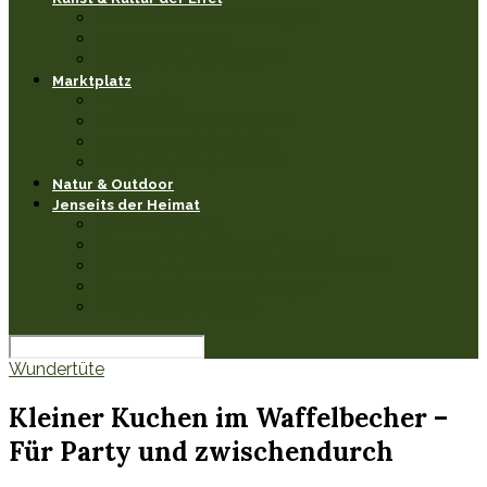
Museen & Ausstellungen
Events & Feste
Künstler & Handwerk
Marktplatz
Leseecke
Heimathaben Schätze
Restaurants & Cafés
Einkaufen in der Eifel
Natur & Outdoor
Jenseits der Heimat
Sehenswertes
Burgen & Schlösser fernab
Natur & Landschaften anderswo
Kultur & Veranstaltungen
Wissenswerkstatt
Wundertüte
Kleiner Kuchen im Waffelbecher –
Für Party und zwischendurch