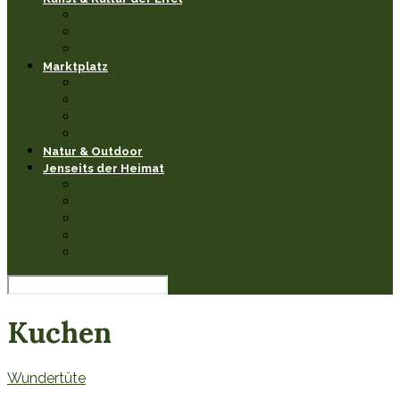
Museen & Ausstellungen
Events & Feste
Künstler & Handwerk
Marktplatz
Leseecke
Heimathaben Schätze
Restaurants & Cafés
Einkaufen in der Eifel
Natur & Outdoor
Jenseits der Heimat
Sehenswertes
Burgen & Schlösser fernab
Natur & Landschaften anderswo
Kultur & Veranstaltungen
Wissenswerkstatt
Kuchen
Wundertüte