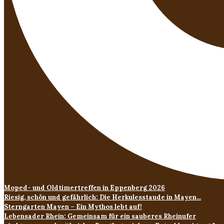
Moped- und Oldtimertreffen in Eppenberg 2026
Riesig, schön und gefährlich: Die Herkulesstaude in Mayen...
Sterngarten Mayen – Ein Mythos lebt auf!
Lebensader Rhein: Gemeinsam für ein sauberes Rheinufer