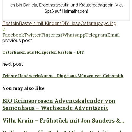
Ich bin Daniela, Ergotherapeutin und Kräuterpädagogin. Viel
Spaß auf Heimathaben!
Basteln
Basteln mit Kindern
DIY
Hase
Ostern
upcycling
0
Facebook
Twitter
Pinterest
Whatsapp
Telegram
Email
previous post
Osterhasen aus Holzperlen basteln – DIY
next post
Feinste Handwerkskunst – Ringe aus Münzen von Coinsmith
You may also like
BIO Keimsprossen Adventskalender von
Samenhaus – Wachsende Adventszeit
Villa Krain – Frühstück mit Jon Sanders &...