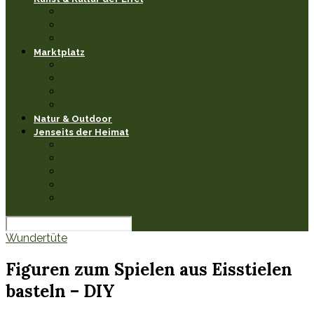
Museen & Ausstellungen
Events & Feste
Künstler & Handwerk
Marktplatz
Leseecke
Heimathaben Schätze
Restaurants & Cafés
Einkaufen in der Eifel
Natur & Outdoor
Jenseits der Heimat
Sehenswertes
Burgen & Schlösser fernab
Natur & Landschaften anderswo
Kultur & Veranstaltungen
Wissenswerkstatt
Wundertüte
Figuren zum Spielen aus Eisstielen
basteln – DIY