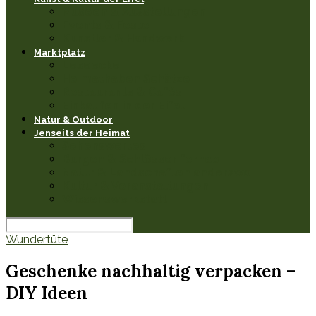
Museen & Ausstellungen
Events & Feste
Künstler & Handwerk
Marktplatz
Leseecke
Heimathaben Schätze
Restaurants & Cafés
Einkaufen in der Eifel
Natur & Outdoor
Jenseits der Heimat
Sehenswertes
Burgen & Schlösser fernab
Natur & Landschaften anderswo
Kultur & Veranstaltungen
Wissenswerkstatt
Wundertüte
Geschenke nachhaltig verpacken –
DIY Ideen