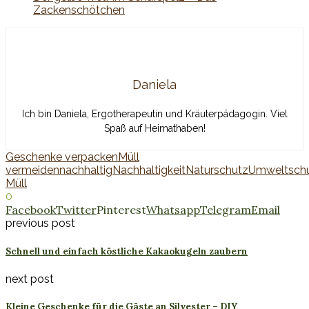
Zackenschötchen
Daniela
Ich bin Daniela, Ergotherapeutin und Kräuterpädagogin. Viel
Spaß auf Heimathaben!
Geschenke verpacken
Müll
vermeiden
nachhaltig
Nachhaltigkeit
Naturschutz
Umweltsch
Müll
0
Facebook
Twitter
Pinterest
Whatsapp
Telegram
Email
previous post
Schnell und einfach köstliche Kakaokugeln zaubern
next post
Kleine Geschenke für die Gäste an Silvester – DIY