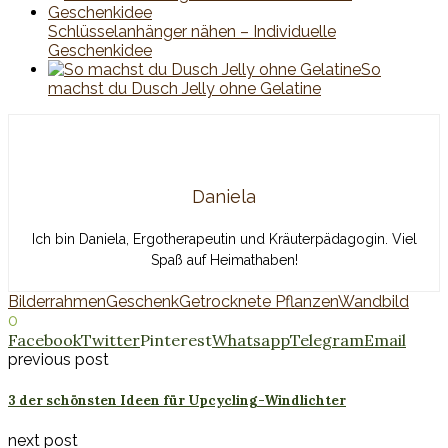
Schlüsselanhänger nähen – Individuelle
Geschenkidee
So
machst du Dusch Jelly ohne Gelatine
Daniela
Ich bin Daniela, Ergotherapeutin und Kräuterpädagogin. Viel
Spaß auf Heimathaben!
Bilderrahmen
Geschenk
Getrocknete Pflanzen
Wandbild
0
Facebook
Twitter
Pinterest
Whatsapp
Telegram
Email
previous post
3 der schönsten Ideen für Upcycling-Windlichter
next post