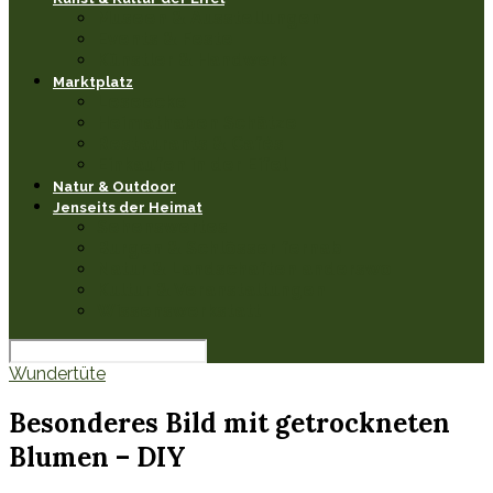
Museen & Ausstellungen
Events & Feste
Künstler & Handwerk
Marktplatz
Leseecke
Heimathaben Schätze
Restaurants & Cafés
Einkaufen in der Eifel
Natur & Outdoor
Jenseits der Heimat
Sehenswertes
Burgen & Schlösser fernab
Natur & Landschaften anderswo
Kultur & Veranstaltungen
Wissenswerkstatt
Wundertüte
Besonderes Bild mit getrockneten
Blumen – DIY