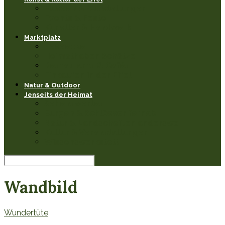
Museen & Ausstellungen
Events & Feste
Künstler & Handwerk
Marktplatz
Leseecke
Heimathaben Schätze
Restaurants & Cafés
Einkaufen in der Eifel
Natur & Outdoor
Jenseits der Heimat
Sehenswertes
Burgen & Schlösser fernab
Natur & Landschaften anderswo
Kultur & Veranstaltungen
Wissenswerkstatt
Wandbild
Wundertüte