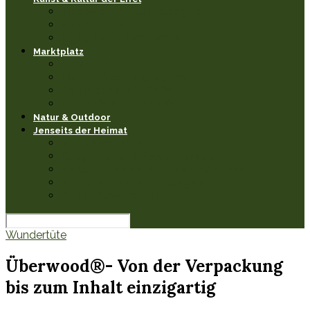
Museen & Ausstellungen
Events & Feste
Künstler & Handwerk
Marktplatz
Leseecke
Heimathaben Schätze
Restaurants & Cafés
Einkaufen in der Eifel
Natur & Outdoor
Jenseits der Heimat
Sehenswertes
Burgen & Schlösser fernab
Natur & Landschaften anderswo
Kultur & Veranstaltungen
Wissenswerkstatt
Wundertüte
Überwood®- Von der Verpackung
bis zum Inhalt einzigartig