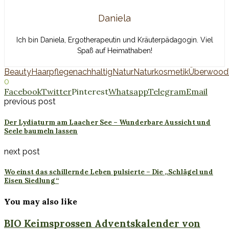
Daniela
Ich bin Daniela, Ergotherapeutin und Kräuterpädagogin. Viel
Spaß auf Heimathaben!
Beauty
Haarpflege
nachhaltig
Natur
Naturkosmetik
Überwood
0
Facebook
Twitter
Pinterest
Whatsapp
Telegram
Email
previous post
Der Lydiaturm am Laacher See – Wunderbare Aussicht und
Seele baumeln lassen
next post
Wo einst das schillernde Leben pulsierte – Die „Schlägel und
Eisen Siedlung“
You may also like
BIO Keimsprossen Adventskalender von