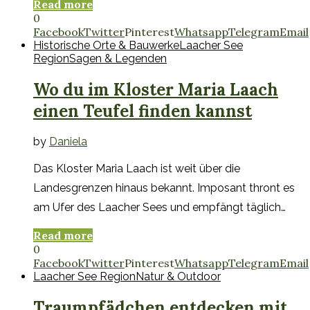
Read more
0
Facebook
Twitter
Pinterest
Whatsapp
Telegram
Email
Historische Orte & Bauwerke
Laacher See
Region
Sagen & Legenden
Wo du im Kloster Maria Laach
einen Teufel finden kannst
by
Daniela
Das Kloster Maria Laach ist weit über die
Landesgrenzen hinaus bekannt. Imposant thront es
am Ufer des Laacher Sees und empfängt täglich…
Read more
0
Facebook
Twitter
Pinterest
Whatsapp
Telegram
Email
Laacher See Region
Natur & Outdoor
Traumpfädchen entdecken mit