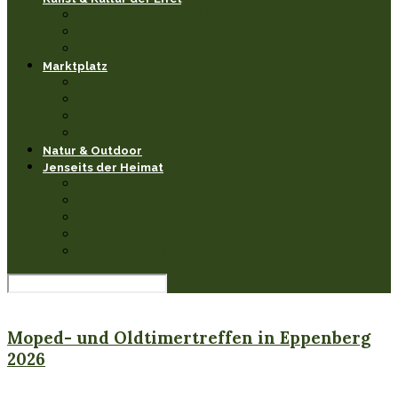
Museen & Ausstellungen
Events & Feste
Künstler & Handwerk
Marktplatz
Leseecke
Heimathaben Schätze
Restaurants & Cafés
Einkaufen in der Eifel
Natur & Outdoor
Jenseits der Heimat
Sehenswertes
Burgen & Schlösser fernab
Natur & Landschaften anderswo
Kultur & Veranstaltungen
Wissenswerkstatt
Events & Feste
Kunst & Kultur der Eifel
Moped- und Oldtimertreffen in Eppenberg
2026
Laacher See Region
Natur & Outdoor