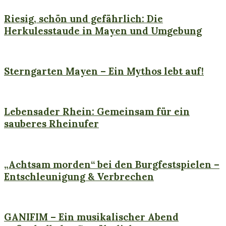
Riesig, schön und gefährlich: Die
Herkulesstaude in Mayen und Umgebung
Events & Feste
Kunst & Kultur der Eifel
Laacher See Region
Sterngarten Mayen – Ein Mythos lebt auf!
Laacher See Region
Natur & Outdoor
Lebensader Rhein: Gemeinsam für ein
sauberes Rheinufer
Events & Feste
Kunst & Kultur der Eifel
Laacher See Region
„Achtsam morden“ bei den Burgfestspielen –
Entschleunigung & Verbrechen
Events & Feste
Kunst & Kultur der Eifel
Laacher See Region
GANIFIM – Ein musikalischer Abend