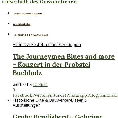
außerhalb des Gewöhnlichen
Laacher See Region
Wundertüte
Heimathaben Kultur Club
Events & Feste
Laacher See Region
The Journeymen Blues and more
– Konzert in der Probstei
Buchholz
written by
Daniela
0
Facebook
Twitter
Pinterest
Whatsapp
Telegram
Email
Historische Orte & Bauwerke
Museen &
Ausstellungen
Grube Bendisberg – Geheime