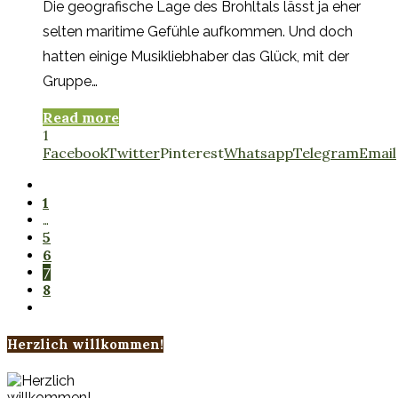
Die geografische Lage des Brohltals lässt ja eher
selten maritime Gefühle aufkommen. Und doch
hatten einige Musikliebhaber das Glück, mit der
Gruppe…
Read more
1
Facebook
Twitter
Pinterest
Whatsapp
Telegram
Email
1
…
5
6
7
8
Herzlich willkommen!