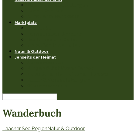
Museen & Ausstellungen
Events & Feste
Künstler & Handwerk
Marktplatz
Leseecke
Heimathaben Schätze
Restaurants & Cafés
Einkaufen in der Eifel
Natur & Outdoor
Jenseits der Heimat
Sehenswertes
Burgen & Schlösser fernab
Natur & Landschaften anderswo
Kultur & Veranstaltungen
Wissenswerkstatt
Wanderbuch
Laacher See Region
Natur & Outdoor