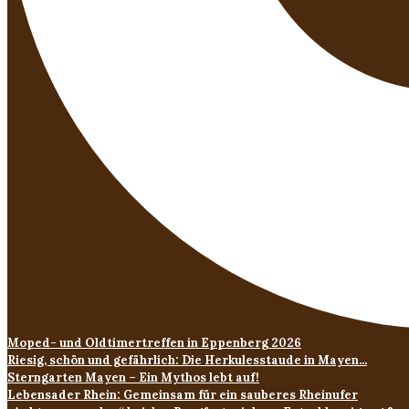
Moped- und Oldtimertreffen in Eppenberg 2026
Riesig, schön und gefährlich: Die Herkulesstaude in Mayen...
Sterngarten Mayen – Ein Mythos lebt auf!
Lebensader Rhein: Gemeinsam für ein sauberes Rheinufer