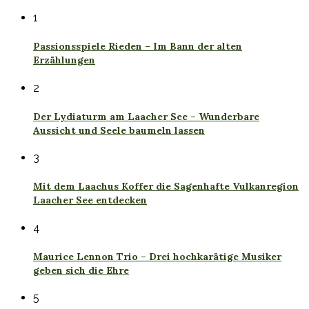
1
Passionsspiele Rieden – Im Bann der alten
Erzählungen
2
Der Lydiaturm am Laacher See – Wunderbare
Aussicht und Seele baumeln lassen
3
Mit dem Laachus Koffer die Sagenhafte Vulkanregion
Laacher See entdecken
4
Maurice Lennon Trio – Drei hochkarätige Musiker
geben sich die Ehre
5