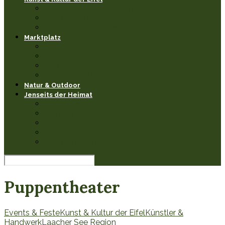
Museen & Ausstellungen
Events & Feste
Künstler & Handwerk
Marktplatz
Leseecke
Heimathaben Schätze
Restaurants & Cafés
Einkaufen in der Eifel
Natur & Outdoor
Jenseits der Heimat
Sehenswertes
Burgen & Schlösser fernab
Natur & Landschaften anderswo
Kultur & Veranstaltungen
Wissenswerkstatt
Puppentheater
Events & Feste
Kunst & Kultur der Eifel
Künstler &
Handwerk
Laacher See Region