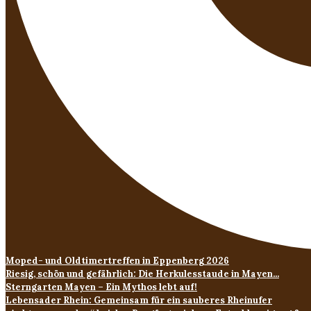
Moped- und Oldtimertreffen in Eppenberg 2026
Riesig, schön und gefährlich: Die Herkulesstaude in Mayen...
Sterngarten Mayen – Ein Mythos lebt auf!
Lebensader Rhein: Gemeinsam für ein sauberes Rheinufer