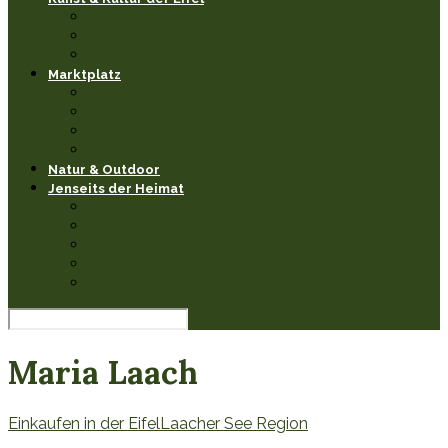
Museen & Ausstellungen
Events & Feste
Künstler & Handwerk
Marktplatz
Leseecke
Heimathaben Schätze
Restaurants & Cafés
Einkaufen in der Eifel
Natur & Outdoor
Jenseits der Heimat
Sehenswertes
Burgen & Schlösser fernab
Natur & Landschaften anderswo
Kultur & Veranstaltungen
Wissenswerkstatt
Maria Laach
Einkaufen in der Eifel
Laacher See Region