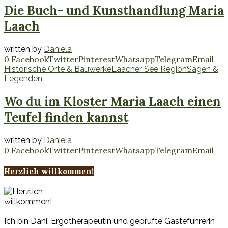
Die Buch- und Kunsthandlung Maria
Laach
written by
Daniela
0
Facebook
Twitter
Pinterest
Whatsapp
Telegram
Email
Historische Orte & Bauwerke
Laacher See Region
Sagen &
Legenden
Wo du im Kloster Maria Laach einen
Teufel finden kannst
written by
Daniela
0
Facebook
Twitter
Pinterest
Whatsapp
Telegram
Email
Herzlich willkommen!
Ich bin Dani, Ergotherapeutin und geprüfte Gästeführerin