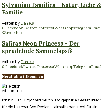
Sylvanian Families – Natur, Liebe &
Familie
written by
Daniela
0
Facebook
Twitter
Pinterest
Whatsapp
Telegram
Email
Wundertüte
Safiras Neon Princess – Der
sprudelnde Sammelspaß
written by
Daniela
0
Facebook
Twitter
Pinterest
Whatsapp
Telegram
Email
Herzlich willkommen!
Ich bin Dani, Ergotherapeutin und geprüfte Gästeführerin
für die Laacher See Region. Heimathaben steht für ein