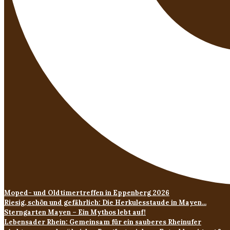
Moped- und Oldtimertreffen in Eppenberg 2026
Riesig, schön und gefährlich: Die Herkulesstaude in Mayen...
Sterngarten Mayen – Ein Mythos lebt auf!
Lebensader Rhein: Gemeinsam für ein sauberes Rheinufer