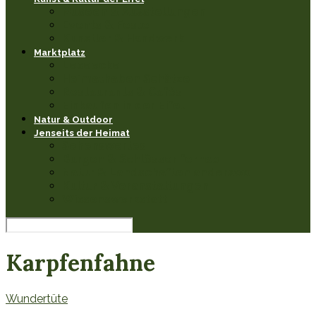
Museen & Ausstellungen
Events & Feste
Künstler & Handwerk
Marktplatz
Leseecke
Heimathaben Schätze
Restaurants & Cafés
Einkaufen in der Eifel
Natur & Outdoor
Jenseits der Heimat
Sehenswertes
Burgen & Schlösser fernab
Natur & Landschaften anderswo
Kultur & Veranstaltungen
Wissenswerkstatt
Karpfenfahne
Wundertüte