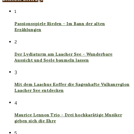
1
Passionsspiele Rieden – Im Bann der alten
Erzählungen
2
Der Lydiaturm am Laacher See – Wunderbare
Aussicht und Seele baumeln lassen
3
Mit dem Laachus Koffer die Sagenhafte Vulkanregion
Laacher See entdecken
4
Maurice Lennon Trio – Drei hochkarätige Musiker
geben sich die Ehre
5