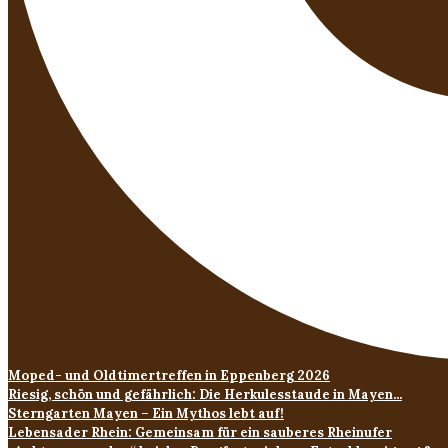
Moped- und Oldtimertreffen in Eppenberg 2026
Riesig, schön und gefährlich: Die Herkulesstaude in Mayen...
Sterngarten Mayen – Ein Mythos lebt auf!
Lebensader Rhein: Gemeinsam für ein sauberes Rheinufer