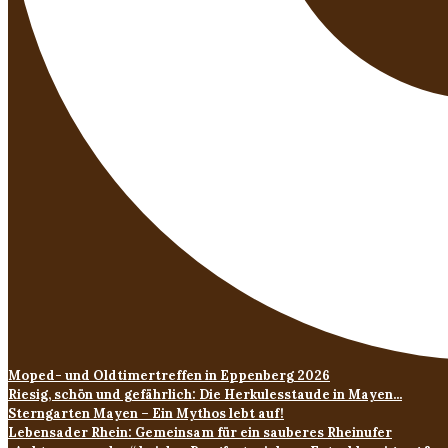
Moped- und Oldtimertreffen in Eppenberg 2026
Riesig, schön und gefährlich: Die Herkulesstaude in Mayen...
Sterngarten Mayen – Ein Mythos lebt auf!
Lebensader Rhein: Gemeinsam für ein sauberes Rheinufer