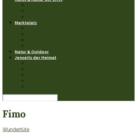
Museen & Ausstellungen
Events & Feste
Künstler & Handwerk
Marktplatz
Leseecke
Heimathaben Schätze
Restaurants & Cafés
Einkaufen in der Eifel
Natur & Outdoor
Jenseits der Heimat
Sehenswertes
Burgen & Schlösser fernab
Natur & Landschaften anderswo
Kultur & Veranstaltungen
Wissenswerkstatt
Fimo
Wundertüte