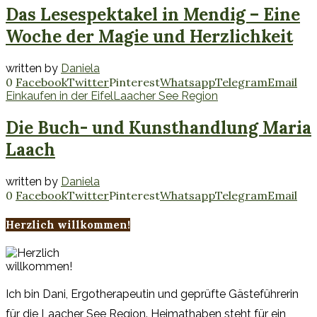
Das Lesespektakel in Mendig – Eine
Woche der Magie und Herzlichkeit
written by
Daniela
0
Facebook
Twitter
Pinterest
Whatsapp
Telegram
Email
Einkaufen in der Eifel
Laacher See Region
Die Buch- und Kunsthandlung Maria
Laach
written by
Daniela
0
Facebook
Twitter
Pinterest
Whatsapp
Telegram
Email
Herzlich willkommen!
Ich bin Dani, Ergotherapeutin und geprüfte Gästeführerin
für die Laacher See Region. Heimathaben steht für ein