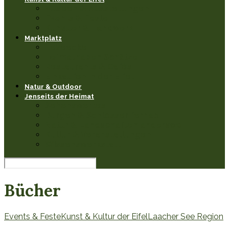
Museen & Ausstellungen
Events & Feste
Künstler & Handwerk
Marktplatz
Leseecke
Heimathaben Schätze
Restaurants & Cafés
Einkaufen in der Eifel
Natur & Outdoor
Jenseits der Heimat
Sehenswertes
Burgen & Schlösser fernab
Natur & Landschaften anderswo
Kultur & Veranstaltungen
Wissenswerkstatt
Bücher
Events & Feste
Kunst & Kultur der Eifel
Laacher See Region