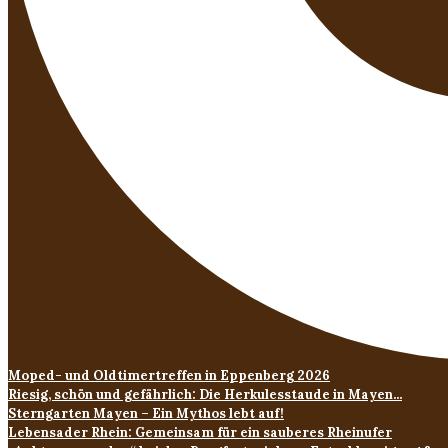
Moped- und Oldtimertreffen in Eppenberg 2026
Riesig, schön und gefährlich: Die Herkulesstaude in Mayen...
Sterngarten Mayen – Ein Mythos lebt auf!
Lebensader Rhein: Gemeinsam für ein sauberes Rheinufer