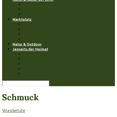
Museen & Ausstellungen
Events & Feste
Künstler & Handwerk
Marktplatz
Leseecke
Heimathaben Schätze
Restaurants & Cafés
Einkaufen in der Eifel
Natur & Outdoor
Jenseits der Heimat
Sehenswertes
Burgen & Schlösser fernab
Natur & Landschaften anderswo
Kultur & Veranstaltungen
Wissenswerkstatt
Schmuck
Wundertüte