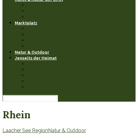
Museen & Ausstellungen
Events & Feste
Künstler & Handwerk
Marktplatz
Leseecke
Heimathaben Schätze
Restaurants & Cafés
Einkaufen in der Eifel
Natur & Outdoor
Jenseits der Heimat
Sehenswertes
Burgen & Schlösser fernab
Natur & Landschaften anderswo
Kultur & Veranstaltungen
Wissenswerkstatt
Rhein
Laacher See Region
Natur & Outdoor