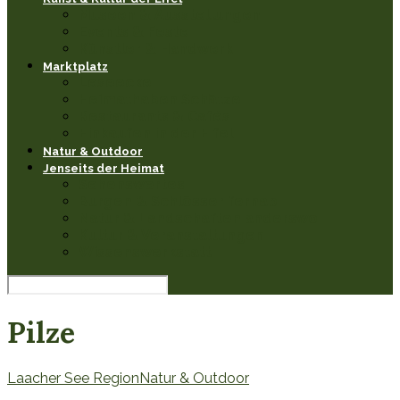
Museen & Ausstellungen
Events & Feste
Künstler & Handwerk
Marktplatz
Leseecke
Heimathaben Schätze
Restaurants & Cafés
Einkaufen in der Eifel
Natur & Outdoor
Jenseits der Heimat
Sehenswertes
Burgen & Schlösser fernab
Natur & Landschaften anderswo
Kultur & Veranstaltungen
Wissenswerkstatt
Pilze
Laacher See Region
Natur & Outdoor