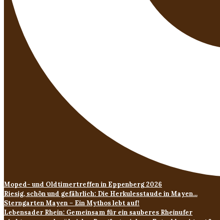
Moped- und Oldtimertreffen in Eppenberg 2026
Riesig, schön und gefährlich: Die Herkulesstaude in Mayen...
Sterngarten Mayen – Ein Mythos lebt auf!
Lebensader Rhein: Gemeinsam für ein sauberes Rheinufer