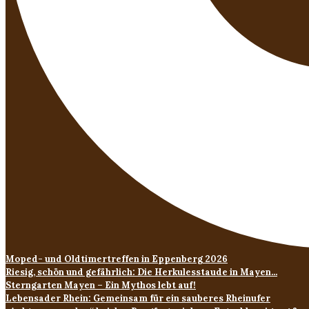
Moped- und Oldtimertreffen in Eppenberg 2026
Riesig, schön und gefährlich: Die Herkulesstaude in Mayen...
Sterngarten Mayen – Ein Mythos lebt auf!
Lebensader Rhein: Gemeinsam für ein sauberes Rheinufer