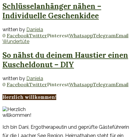
Schlüsselanhänger nähen –
Individuelle Geschenkidee
written by
Daniela
0
Facebook
Twitter
Pinterest
Whatsapp
Telegram
Email
Wundertüte
So nähst du deinem Haustier einen
Kuscheldonut – DIY
written by
Daniela
0
Facebook
Twitter
Pinterest
Whatsapp
Telegram
Email
Herzlich willkommen!
Ich bin Dani, Ergotherapeutin und geprüfte Gästeführerin
für die Laacher See Region. Heimathaben steht für ein