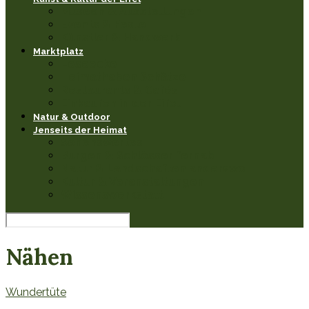
Museen & Ausstellungen
Events & Feste
Künstler & Handwerk
Marktplatz
Leseecke
Heimathaben Schätze
Restaurants & Cafés
Einkaufen in der Eifel
Natur & Outdoor
Jenseits der Heimat
Sehenswertes
Burgen & Schlösser fernab
Natur & Landschaften anderswo
Kultur & Veranstaltungen
Wissenswerkstatt
Nähen
Wundertüte