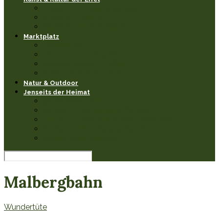
Museen & Ausstellungen
Events & Feste
Künstler & Handwerk
Marktplatz
Leseecke
Heimathaben Schätze
Restaurants & Cafés
Einkaufen in der Eifel
Natur & Outdoor
Jenseits der Heimat
Sehenswertes
Burgen & Schlösser fernab
Natur & Landschaften anderswo
Kultur & Veranstaltungen
Wissenswerkstatt
Malbergbahn
Wundertüte