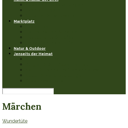
Museen & Ausstellungen
Events & Feste
Künstler & Handwerk
Marktplatz
Leseecke
Heimathaben Schätze
Restaurants & Cafés
Einkaufen in der Eifel
Natur & Outdoor
Jenseits der Heimat
Sehenswertes
Burgen & Schlösser fernab
Natur & Landschaften anderswo
Kultur & Veranstaltungen
Wissenswerkstatt
Märchen
Wundertüte