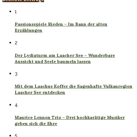
1
Passionsspiele Rieden – Im Bann der alten
Erzählungen
2
Der Lydiaturm am Laacher See – Wunderbare
Aussicht und Seele baumeln lassen
3
Mit dem Laachus Koffer die Sagenhafte Vulkanregion
Laacher See entdecken
4
Maurice Lennon Trio – Drei hochkarätige Musiker
geben sich die Ehre
5