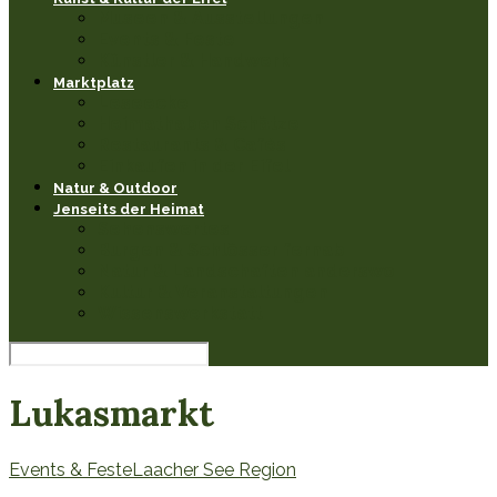
Museen & Ausstellungen
Events & Feste
Künstler & Handwerk
Marktplatz
Leseecke
Heimathaben Schätze
Restaurants & Cafés
Einkaufen in der Eifel
Natur & Outdoor
Jenseits der Heimat
Sehenswertes
Burgen & Schlösser fernab
Natur & Landschaften anderswo
Kultur & Veranstaltungen
Wissenswerkstatt
Lukasmarkt
Events & Feste
Laacher See Region